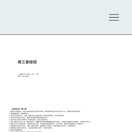
周三查经班
《出埃及记》6章14-30节、7章
讲员: Jason 牧师
《出埃及记》第六章
耶和华对摩西说：现在你必看见我向法老所行的事，使他因我大能的手容以色列人去，且把他们赶出他的地。
神晓諭摩西说：我是耶和华。
我从前向亚伯拉罕、以撒、雅各显现为全能的神；至於我名耶和华，他们未曾知道。
我与他们坚定所立的约，要把他们寄居的迦南地赐给他们。
我也听见以色列人被埃及人苦待的哀声，我也记念我的约。
所以你要对以色列人说：我是耶和华；我要用伸出来的膀臂重重地刑罚埃及人，救赎你们脱离他们的重担，不做他们的苦工。
我要以你们为我的百姓，我也要作你们的神。你们要知道我是耶和华─你们的神，是救你们脱离埃及人之重担的。
我起誓应许给亚伯拉罕、以撒、雅各的那地，我要把你们领进去，將那地赐给你们为业。我是耶和华。
摩西將这话告诉以色列人，只是他们因苦工愁烦，不肯听他的话。
耶和华晓諭摩西说：
你进去对埃及王法老说，要容以色列人出他的地。