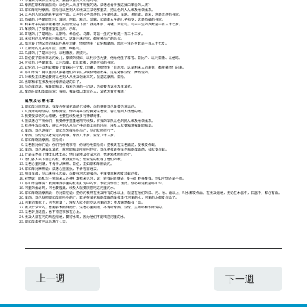
摩西在耶和华面前说：以色列人尚且不听我的话，法老怎肯听我这拙口笨舌的人呢？
耶和华吩咐摩西、亚伦往以色列人和埃及王法老那里去，把以色列人从埃及地领出来。
以色列人家长的名字记在下面。以色列长子流便的儿子是哈诺、法路、希斯崙、迦米；这是流便的各家。
西缅的儿子是耶母利、雅悯、阿辖、雅斤、琐辖，和迦南女子的儿子扫罗；这是西缅的各家。
利未眾子的名字按著他们的后代记在下面：就是革顺、哥辖、米拉利。利未一生的岁数是一百三十七岁。
革顺的儿子按著家室是立尼、示每。
哥辖的儿子是暗兰、以斯哈、希伯伦、乌薛。哥辖一生的岁数是一百三十三岁。
米拉利的儿子是抹利和母示；这是利未的家，都按著他们的后代。
暗兰娶了他父亲的妹妹约基別为妻，他给他生了亚伦和摩西。暗兰一生的岁数是一百三十七岁。
以斯哈的儿子是可拉、尼斐、细基利。
乌薛的儿子是米沙利、以利撒反、西提利。
亚伦娶了亚米拿达的女儿，拿顺的妹妹，以利沙巴为妻，他给他生了拿答、亚比户、以利亚撒、以他玛。
可拉的儿子是亚惜、以利加拿、亚比亚撒；这是可拉的各家。
亚伦的儿子以利亚撒娶了普铁的一个女儿为妻，他给他生了非尼哈。这是利未人的家长，都按著他们的家。
耶和华说：將以色列人按著他们的军队从埃及地领出来。这是对那亚伦、摩西说的。
对埃及王法老说要將以色列人从埃及领出来的，就是这摩西、亚伦。
当耶和华在埃及地对摩西说话的日子，
他向摩西说：我是耶和华；我对你说的一切话，你都要告诉埃及王法老。
摩西在耶和华面前说：看哪，我是拙口笨舌的人，法老怎肯听我呢？
出埃及记 第七章
耶和华对摩西说：我使你在法老面前代替神，你的哥哥亚伦是替你说话的。
凡我所吩咐你的，你都要说。你的哥哥亚伦要对法老说，容以色列人出他的地。
我要使法老的心刚硬，也要在埃及地多行神蹟奇事。
但法老必不听你们；我要伸手重重地刑罚埃及，將我的军队以色列民从埃及地领出来。
我伸手攻击埃及，將以色列人从他们中间领出来的时候，埃及人就要知道我是耶和华。
摩西、亚伦这样行；耶和华怎样吩咐他们，他们就照样行了。
摩西、亚伦与法老说话的时候，摩西八十岁，亚伦八十三岁。
耶和华晓諭摩西、亚伦说：
法老若对你们说：你们行件奇事吧！你就吩咐亚伦说：把杖丟在法老面前，使杖变作蛇。
摩西、亚伦进去见法老，就照耶和华所吩咐的行。亚伦把杖丟在法老和臣僕面前，杖就变作蛇。
於是法老召了博士和术士来；他们是埃及行法术的，也用邪术照样而行。
他们各人丟下自己的杖，杖就变作蛇；但亚伦的杖吞了他们的杖。
法老心里刚硬，不肯听从摩西、亚伦，正如耶和华所说的。
耶和华对摩西说：法老心里固执，不肯容百姓去。
明日早晨，他出来往水边去，你要往河边迎接他，手里要拿著那变过蛇的杖，
对他说：耶和华─希伯来人的神打发我来见你，说：容我的百姓去，好在旷野事奉我。到如今你还是不听。
耶和华这样说：我要用我手里的杖击打河中的水，水就变作血；因此，你必知道我是耶和华。
河里的鱼必死，河也要腥臭，埃及人就要厌恶吃这河里的水。
耶和华晓諭摩西说：你对亚伦说：把你的杖伸在埃及所有的水以上，就是在他们的江、河、池、塘以上，叫水都变作血。在埃及遍地，无论在木器中，石器中，都必有血。
摩西、亚伦就照耶和华所吩咐的行。亚伦在法老和臣僕眼前举杖击打河里的水，河里的水都变作血了。
河里的鱼死了，河也腥臭了，埃及人就不能吃这河里的水；埃及遍地都有了血。
埃及行法术的，也用邪术照样而行。法老心里刚硬，不肯听摩西、亚伦，正如耶和华所说的。
法老转身进宫，也不把这事放在心上。
埃及人都在河的两边挖地，要得水喝，因为他们不能喝这河里的水。
耶和华击打河以后满了七天。
上一週
下一週