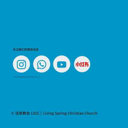
关注我们的媒体动态
Email:
livingspring.charfdn@gmail.com
© 活泉教会 LSCC | Living Spring Christian Church